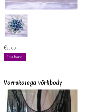
€
15.00
Lisa korvi
Varrukatega võrkbody