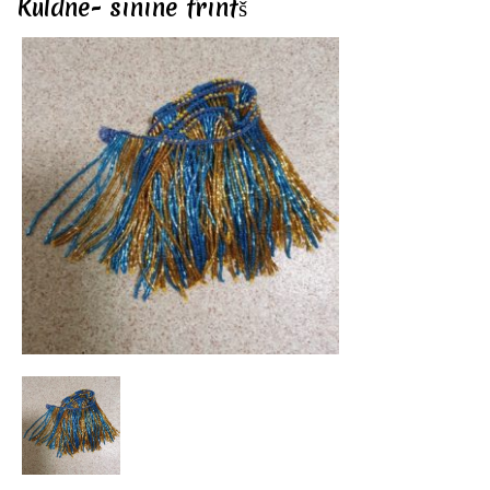
Kuldne- sinine frintš