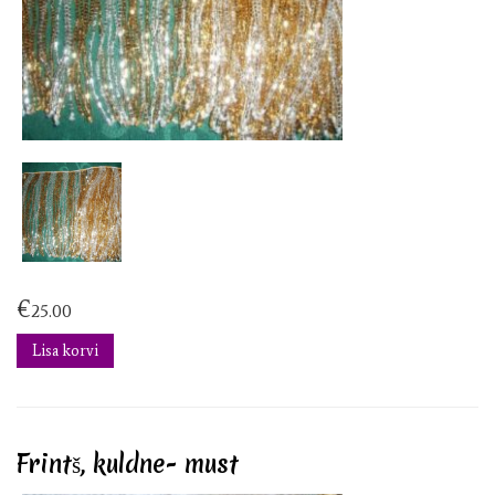
€
25.00
Lisa korvi
Frintš, kuldne- must