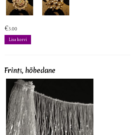
€
3.00
Lisa korvi
Frintš, hõbedane