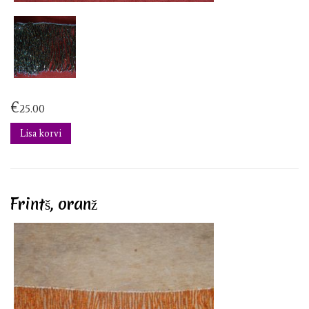
€
25.00
Lisa korvi
Frintš, oranž