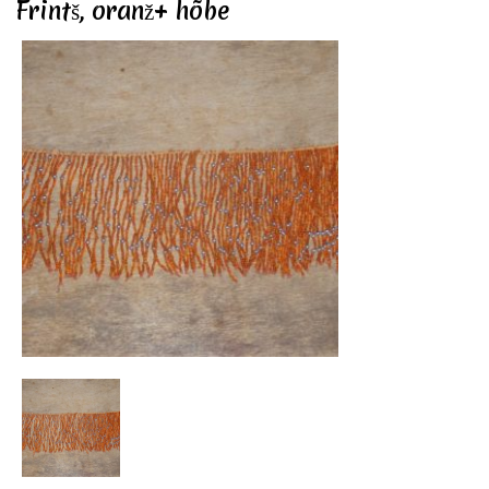
Frintš, oranž+ hõbe