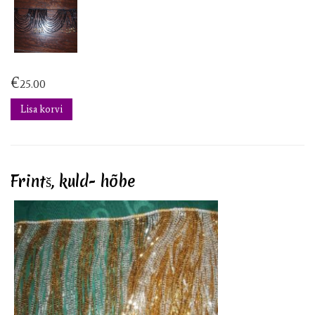
€
25.00
Lisa korvi
Frintš, kuld- hõbe