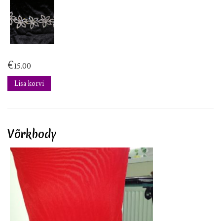
€
15.00
Lisa korvi
Võrkbody