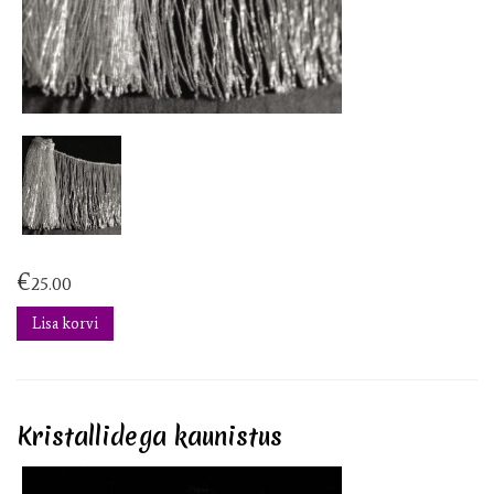
€
25.00
Lisa korvi
Kristallidega kaunistus