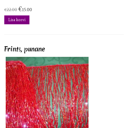
€
€
22.00
15.00
Lisa korvi
Frintš, punane