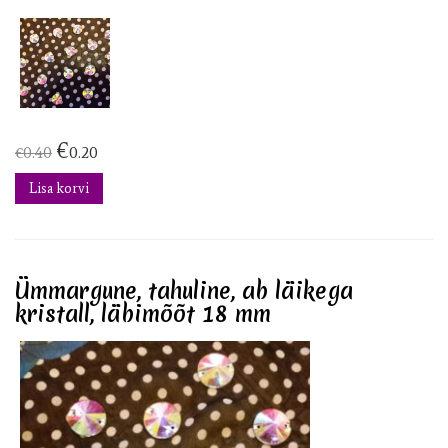
€
€
0.40
0.20
Lisa korvi
Ümmargune, tahuline, ab läikega
kristall, läbimõõt 18 mm