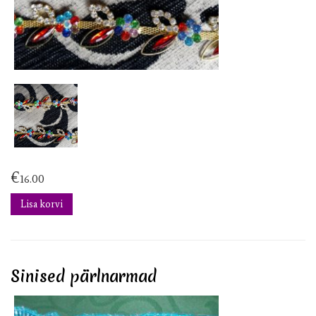
€
16.00
Lisa korvi
Sinised pärlnarmad