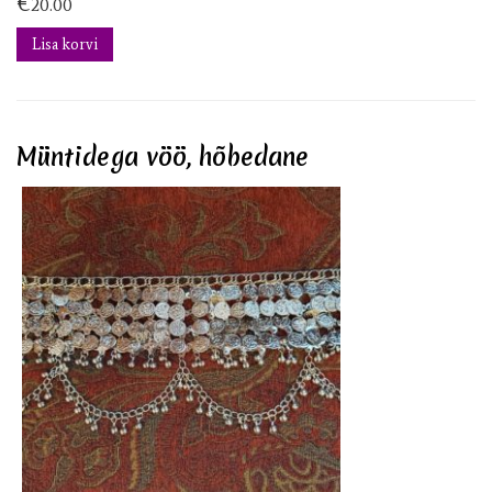
€
20.00
Lisa korvi
Müntidega vöö, hõbedane