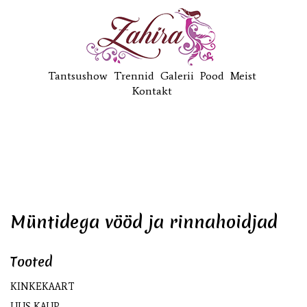
Tantsushow
Trennid
Galerii
Pood
Meist
Kontakt
Müntidega vööd ja rinnahoidjad
Tooted
KINKEKAART
UUS KAUP