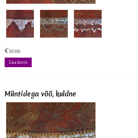
€
30.00
Lisa korvi
Müntidega vöö, kuldne