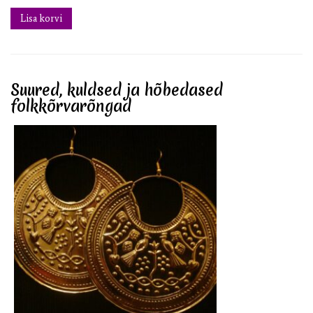
Lisa korvi
Suured, kuldsed ja hõbedased
folkkõrvarõngad