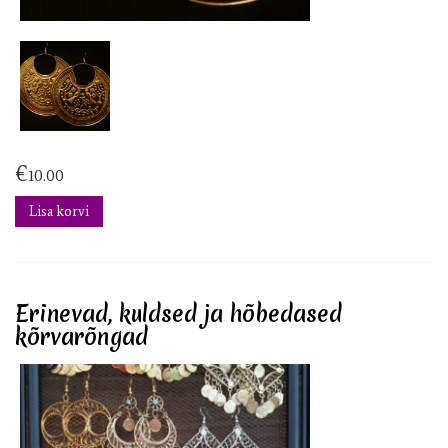
€
10.00
Lisa korvi
Erinevad, kuldsed ja hõbedased
kõrvarõngad