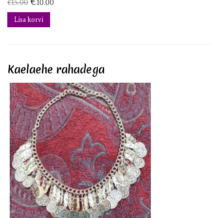
€
€
15.00
10.00
Lisa korvi
Kaelaehe rahadega