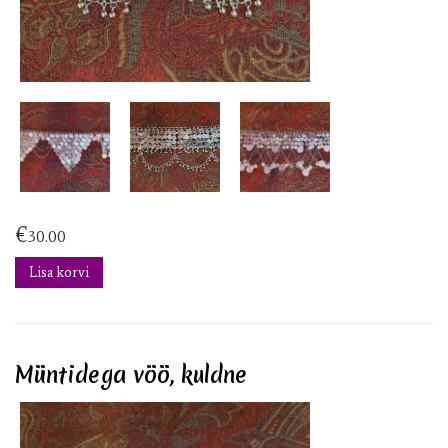
€
30.00
Lisa korvi
Müntidega vöö, kuldne