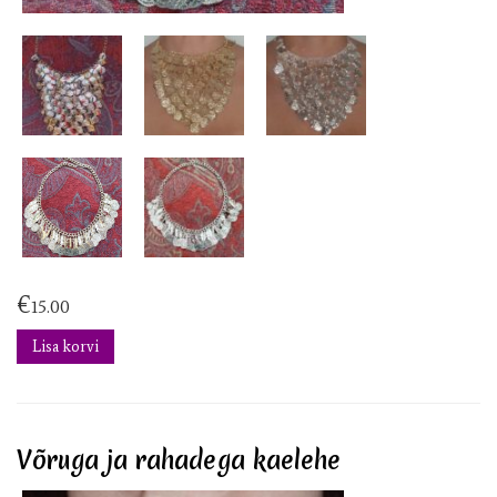
€
15.00
Lisa korvi
Võruga ja rahadega kaelehe