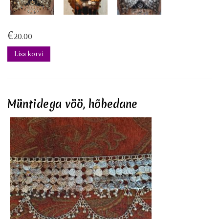
€
20.00
Lisa korvi
Müntidega vöö, hõbedane