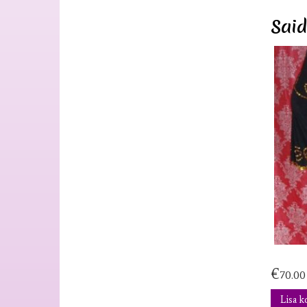
Said
€
70.00
Lisa k