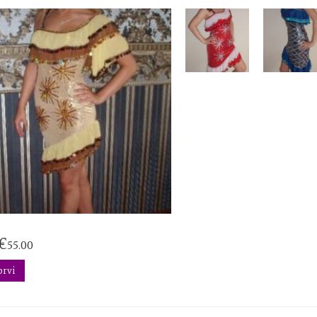
€
55.00
orvi