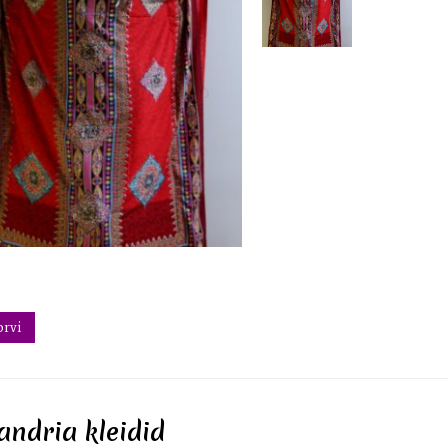
orvi
andria kleidid