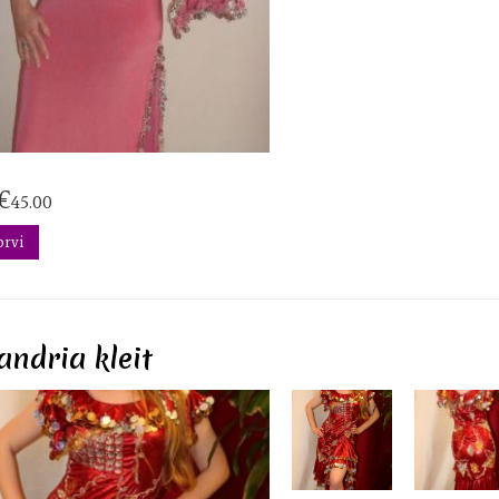
€
45.00
orvi
andria kleit