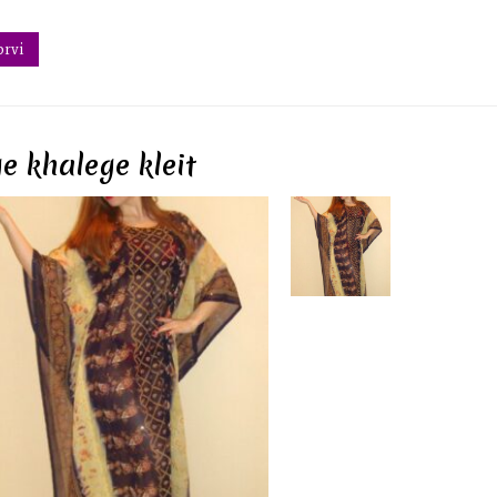
orvi
e khalege kleit