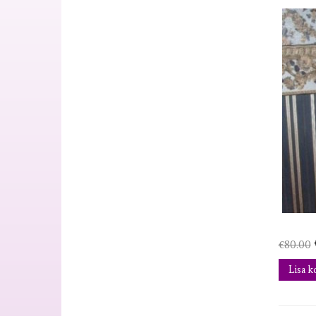
€
80.00
Lisa k