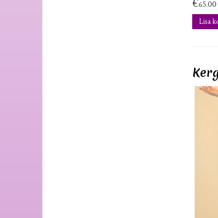
€
65.00
Lisa k
Kerg