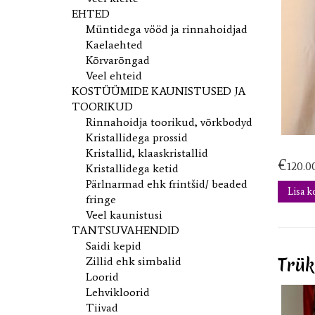
EHTED
Müntidega vööd ja rinnahoidjad
Kaelaehted
Kõrvarõngad
Veel ehteid
KOSTÜÜMIDE KAUNISTUSED JA
TOORIKUD
Rinnahoidja toorikud, võrkbodyd
Kristallidega prossid
Kristallid, klaaskristallid
€
120.0
Kristallidega ketid
Pärlnarmad ehk frintšid/ beaded
Lisa k
fringe
Veel kaunistusi
TANTSUVAHENDID
Saidi kepid
Trük
Zillid ehk simbalid
Loorid
Lehvikloorid
Tiivad