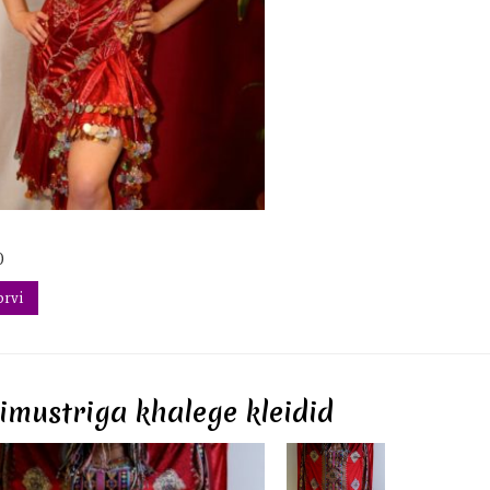
0
orvi
imustriga khalege kleidid