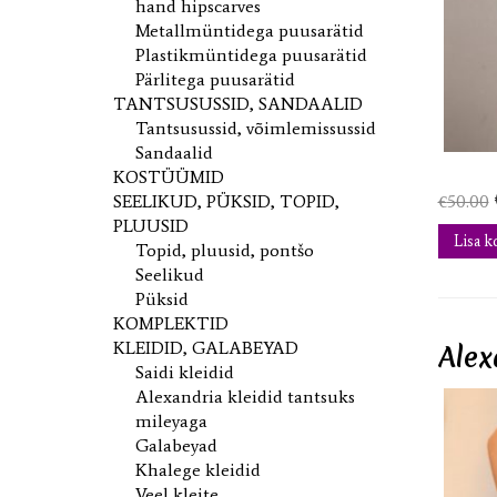
hand hipscarves
Metallmüntidega puusarätid
Plastikmüntidega puusarätid
Pärlitega puusarätid
TANTSUSUSSID, SANDAALID
Tantsusussid, võimlemissussid
Sandaalid
KOSTÜÜMID
SEELIKUD, PÜKSID, TOPID,
€
50.00
PLUUSID
Lisa k
Topid, pluusid, pontšo
Seelikud
Püksid
KOMPLEKTID
KLEIDID, GALABEYAD
Alex
Saidi kleidid
Alexandria kleidid tantsuks
mileyaga
Galabeyad
Khalege kleidid
Veel kleite