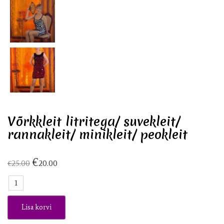
Võrkkleit litritega/ suvekleit/
rannakleit/ minikleit/ peokleit
€
€
25.00
20.00
Võrkkleit
litritega/
suvekleit/
Lisa korvi
rannakleit/