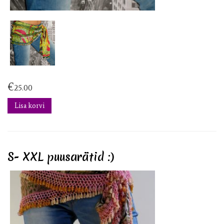
€
25.00
Lisa korvi
S- XXL puusarätid :)