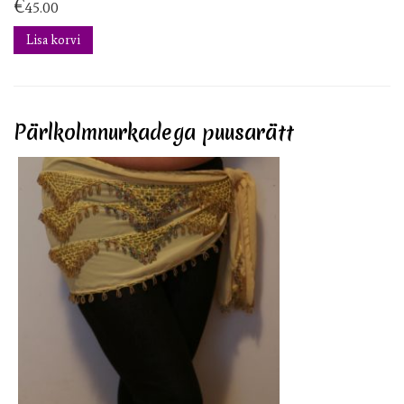
€
45.00
Lisa korvi
Pärlkolmnurkadega puusarätt