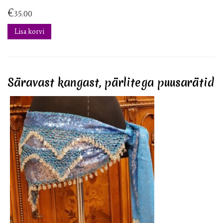
€
35.00
Lisa korvi
Säravast kangast, pärlitega puusarätid