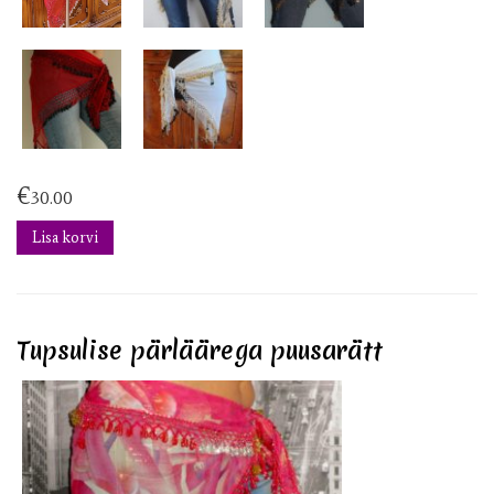
€
30.00
Lisa korvi
Tupsulise pärläärega puusarätt