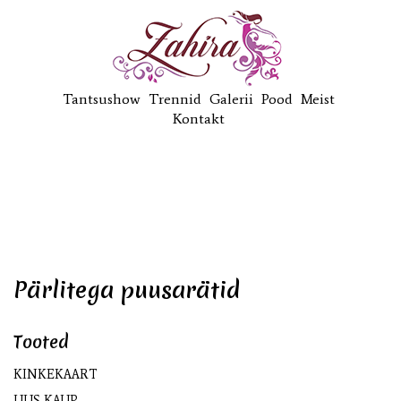
Tantsushow
Trennid
Galerii
Pood
Meist
Kontakt
Pärlitega puusarätid
Tooted
KINKEKAART
UUS KAUP