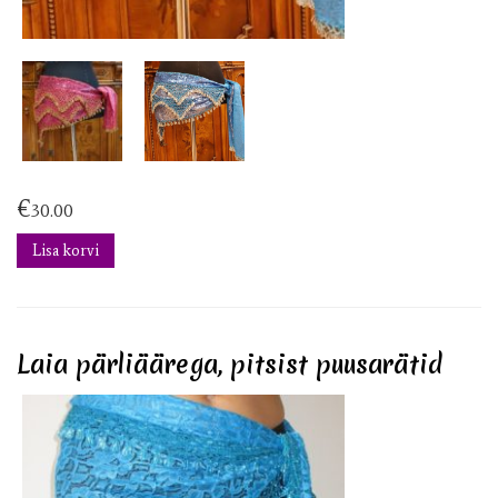
€
30.00
Lisa korvi
Laia pärliäärega, pitsist puusarätid