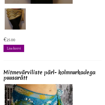
€
25.00
Lisa korvi
Mitmevärviliste pärl- kolmnurkadega
puusarätt