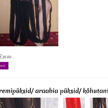
€
20.00
orvi
emipüksid/ araabia püksid/ kõhutan