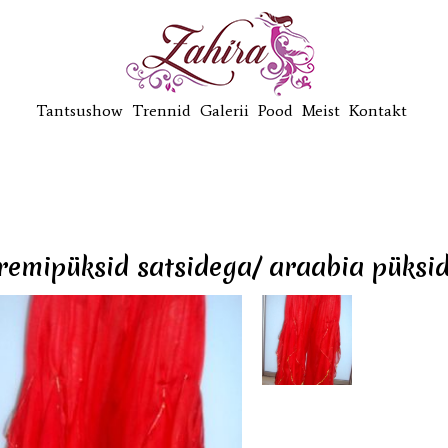
Tantsushow
Trennid
Galerii
Pood
Meist
Kontakt
emipüksid satsidega/ araabia püksid