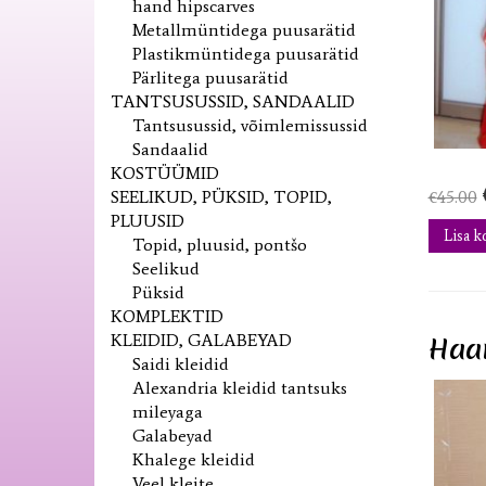
hand hipscarves
Metallmüntidega puusarätid
Plastikmüntidega puusarätid
Pärlitega puusarätid
TANTSUSUSSID, SANDAALID
Tantsusussid, võimlemissussid
Sandaalid
KOSTÜÜMID
SEELIKUD, PÜKSID, TOPID,
€
45.00
PLUUSID
Lisa k
Topid, pluusid, pontšo
Seelikud
Püksid
KOMPLEKTID
KLEIDID, GALABEYAD
Haar
Saidi kleidid
Alexandria kleidid tantsuks
mileyaga
Galabeyad
Khalege kleidid
Veel kleite