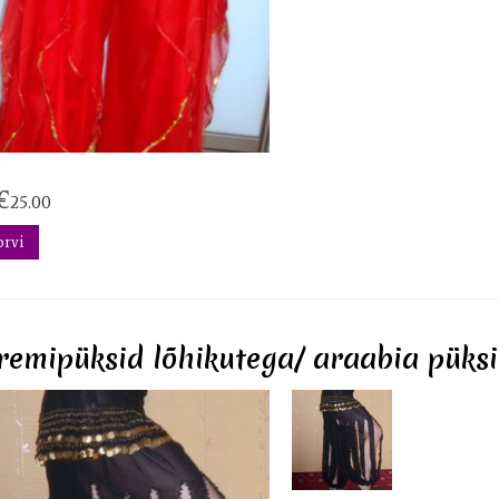
€
25.00
orvi
emipüksid lõhikutega/ araabia püksi