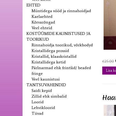
EHTED
Müntidega vööd ja rinnahoidjad
Kaelaehted
Kõrvarõngad
Veel ehteid
KOSTÜÜMIDE KAUNISTUSED JA
TOORIKUD
Rinnahoidja toorikud, võrkbodyd
Kristallidega prossid
Kristallid, klaaskristallid
€
25.00
Kristallidega ketid
Pärlnarmad ehk frintšid/ beaded
Lisa k
fringe
Veel kaunistusi
TANTSUVAHENDID
Saidi kepid
Haar
Zillid ehk simbalid
Loorid
Lehvikloorid
Tiivad