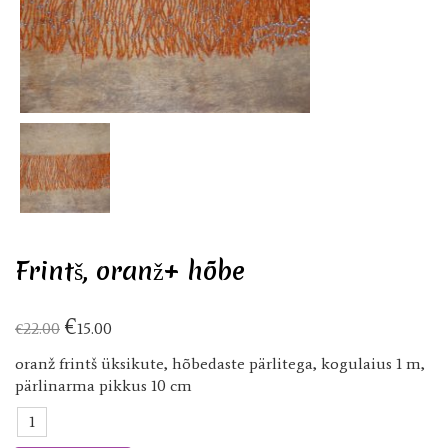
Frintš, oranž+ hõbe
€
€
22.00
15.00
oranž frintš üksikute, hõbedaste pärlitega, kogulaius 1 m,
pärlinarma pikkus 10 cm
Frintš,
oranž+