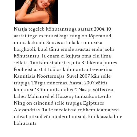
Nastja tegeleb kõhutantsuga aastast 2004. 10
aastat tegeles muusikaga ning on lõpetanud
muusikakooli. Soovis astuda ka muusika
kõrgkooli, kuid tänu emale avastas enda jaoks
kõhutantsu. Ja enam ei kujuta oma elu ilma
selleta. Tantsimist alustas Juta Rahkema juures.
Poolteist aastat töötas kõhutantsu treenerina
Kanutiaia Noortemajas. Suvel 2007 käis selle
trupiga Türgis esinemas. Aastal 2007 võitis
konkursi “Kõhutantsutähed”. Nastja võttis osa
kahes Mohamed el Hosseny tantsukontserdis.
Ning on esinenud selle trupiga Egiptuses
Alexandrias. Talle meeldivad rohkem idamaised
rahvatantsud või moderntantsud, kui klassikaline
kõhutants