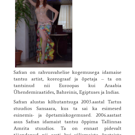
Safran on rahvusvahelise kogemusega idamaise
tantsu artist, koreograaf ja õpetaja – ta on
tantsinud nii Euroopas kui Araabia
Ühendemiraatides, Bahreinis, Egiptuses ja Indias.
Safran alustas kõhutantsuga 2003.aastal Tartus
stuudios Sansaara, kus ta sai ka esimesed
esinemis- ja õpetamiskogemused. 2006.aastast
asus Safran idamaist tantsu õppima Tallinnas
Amrita stuudios. Ta on ennast pidevalt
täiendanud nii eesti kui välismaiste õpetajate