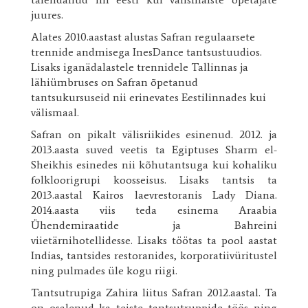
juures.
Alates 2010.aastast alustas Safran regulaarsete
trennide andmisega InesDance tantsustuudios.
Lisaks iganädalastele trennidele Tallinnas ja
lähiümbruses on Safran õpetanud
tantsukursuseid nii erinevates Eestilinnades kui
välismaal.
Safran on pikalt välisriikides esinenud. 2012. ja
2013.aasta suved veetis ta Egiptuses Sharm el-
Sheikhis esinedes nii kõhutantsuga kui kohaliku
folkloorigrupi koosseisus. Lisaks tantsis ta
2013.aastal Kairos laevrestoranis Lady Diana.
2014.aasta viis teda esinema Araabia
Ühendemiraatide ja Bahreini
viietärnihotellidesse. Lisaks töötas ta pool aastat
Indias, tantsides restoranides, korporatiivüritustel
ning pulmades üle kogu riigi.
Tantsutrupiga Zahira liitus Safran 2012.aastal. Ta
on osalenud ka teiste tantsutruppide töös ning