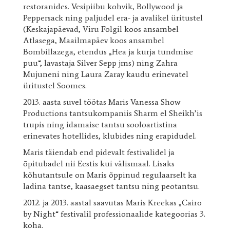
restoranides. Vesipiibu kohvik, Bollywood ja
Peppersack ning paljudel era- ja avalikel üritustel
(Keskajapäevad, Viru Folgil koos ansambel
Atlasega, Maailmapäev koos ansambel
Bombillazega, etendus „Hea ja kurja tundmise
puu“, lavastaja Silver Sepp jms) ning Zahra
Mujuneni ning Laura Zaray kaudu erinevatel
üritustel Soomes.
2013. aasta suvel töötas Maris Vanessa Show
Productions tantsukompaniis Sharm el Sheikh’is
trupis ning idamaise tantsu sooloartistina
erinevates hotellides, klubides ning erapidudel.
Maris täiendab end pidevalt festivalidel ja
õpitubadel nii Eestis kui välismaal. Lisaks
kõhutantsule on Maris õppinud regulaarselt ka
ladina tantse, kaasaegset tantsu ning peotantsu.
2012. ja 2013. aastal saavutas Maris Kreekas „Cairo
by Night“ festivalil professionaalide kategoorias 3.
koha.