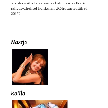
3. koha võitis ta ka samas kategoorias Eestis
rahvusvahelisel konkursil „Kõhutantsutähed
2012“.
Nastja
Kalila