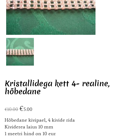
Kristallidega kett 4- realine,
hõbedane
€
€
10.00
5.00
Hõbedane kivipael, 4 kivide rida
Kividerea laius 10 mm
1 meetri hind on 10 eur