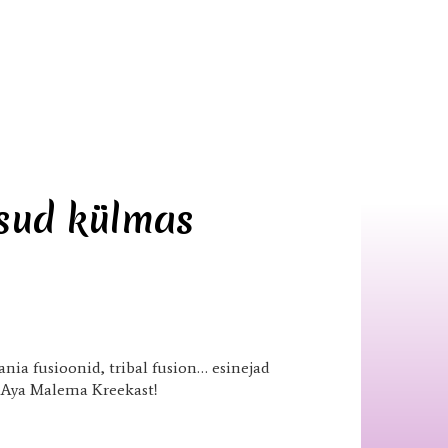
tsud külmas
aania fusioonid, tribal fusion… esinejad
a Aya Malema Kreekast!