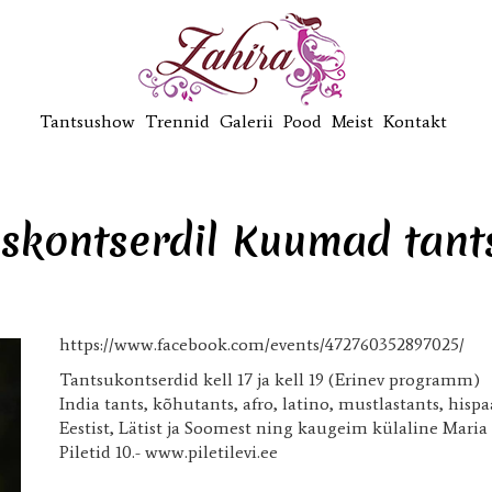
Tantsushow
Trennid
Galerii
Pood
Meist
Kontakt
iskontserdil Kuumad tan
https://www.facebook.com/events/472760352897025/
Tantsukontserdid kell 17 ja kell 19 (Erinev programm)
India tants, kõhutants, afro, latino, mustlastants, hisp
Eestist, Lätist ja Soomest ning kaugeim külaline Mari
Piletid 10.- www.piletilevi.ee