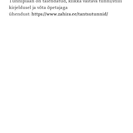
Tunniplaan on täiendatud, klikka vastava tunni/stiili
kirjeldusel ja võta õpetajaga
ühendust:
https://www.zahira.ee/tantsutunnid/