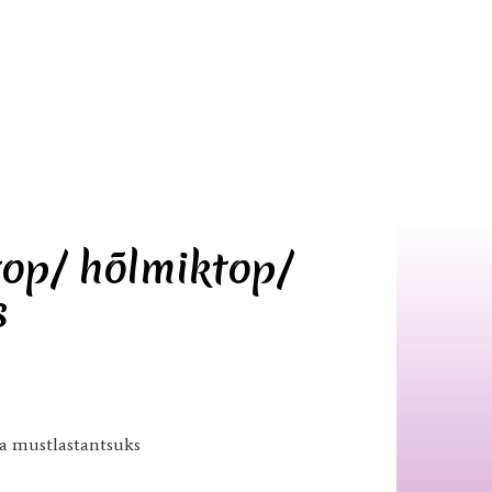
top/ hõlmiktop/
s
ka mustlastantsuks