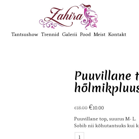
Tantsushow
Trennid
Galerii
Pood
Meist
Kontakt
Puuvillane 
hõlmikpluu
€
€
18.00
10.00
Puuvillane top, suurus M- L.
Sobib nii kõhutantsuks kui 
Puuvillane