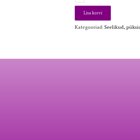
top/
hõlmiktop/
Lisa korvi
hõlmikpluus
kogus
Kategooriad:
Seelikud, püksid