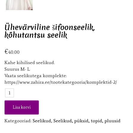
Ühevärviline šifoonseelik,
kõhutantsu seelik
€
40.00
Kahe kihilised seelikud.
Suurus M- L
Vaata seelikutega komplekte:
https://www.zahira.ee/tootekategooria/komplektid-2/
Ühevärviline
šifoonseelik,
kõhutantsu
Lisa korvi
seelik
kogus
Kategooriad:
Seelikud
,
Seelikud, püksid, topid, pluusid