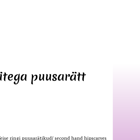
ritega puusarätt
eise ringi puusarätikud/ second hand hipscarves