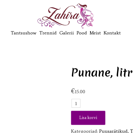
Tantsushow
Trennid
Galerii
Pood
Meist
Kontakt
Punane, lit
€
15.00
Punane,
litritega
puusarätt
Lisa korvi
kogus
Kategooriad:
Puusarätikud
,
T