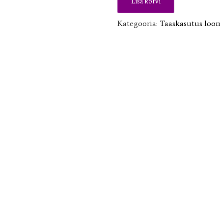
Lisa korvi
kogus
Kategooria:
Taaskasutus loom