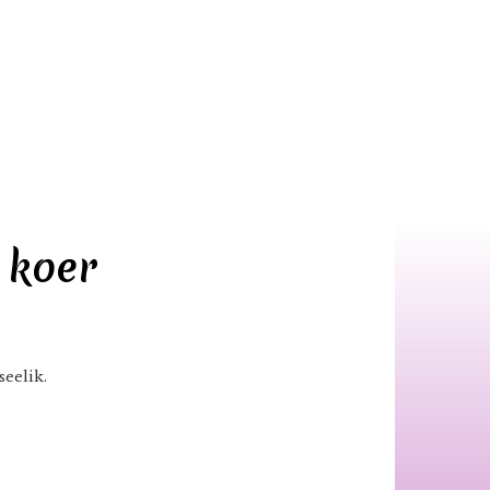
u koer
eelik.