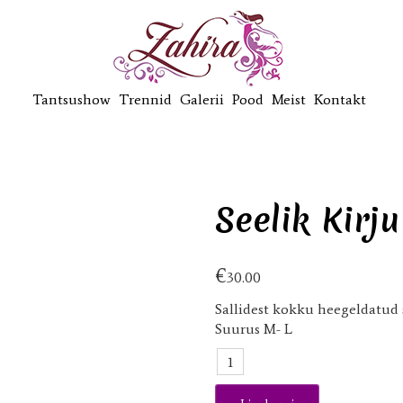
Tantsushow
Trennid
Galerii
Pood
Meist
Kontakt
Seelik Kirj
€
30.00
Sallidest kokku heegeldatud s
Suurus M- L
Seelik
Kirju
koer