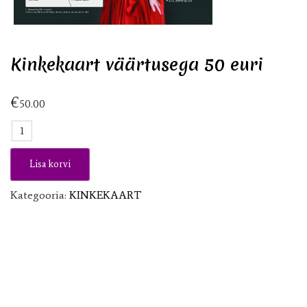
Kinkekaart väärtusega 50 euri
€
50.00
Kinkekaart
väärtusega
50
Lisa korvi
euri
kogus
Kategooria:
KINKEKAART