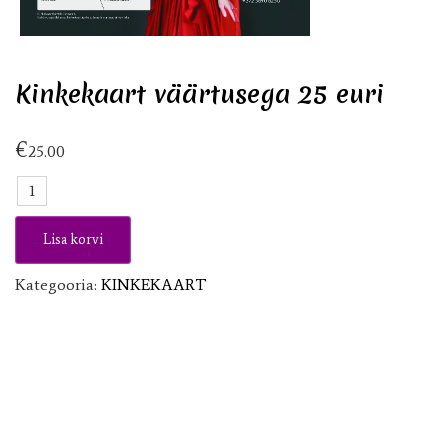
Kinkekaart väärtusega 25 euri
€
25.00
Kinkekaart
väärtusega
25
Lisa korvi
euri
kogus
Kategooria:
KINKEKAART