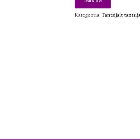
Lisa korvi
Kategooria:
Tantsijalt tantsi