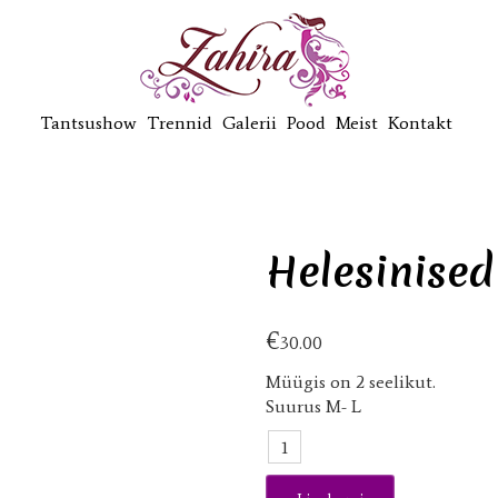
Tantsushow
Trennid
Galerii
Pood
Meist
Kontakt
Helesinised
€
30.00
Müügis on 2 seelikut.
Suurus M- L
Helesinised
plisseerseelikud
kogus