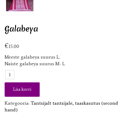
Galabeya
€
15.00
Meeste galabeya suurus L.
Naiste galabeya suurus M- L
Galabeya
kogus
Lisa korvi
Kategooria:
Tantsijalt tantsijale, taaskasutus (second
hand)