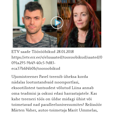
ETV saade Töörööbikud 28.01.2018
https://etv.err.ee/v/elusaated/tooroobikud/saated/0
091a295-9b49-40c5-9d83-
eca37bfd4b0b/tooroobikud
Ujumistreener Pavel treenib üheksa korda
nädalas lootustandvaid noorsportlasi,
eksootilistest tantsudest võlutud Liina annab
oma teadmisi ja oskusi edasi harrastajatele. Kas
kahe treeneri töös on üldse midagi ühist või
toimetavad nad paralleeluniversumites? Režissöör
Märten Vaher, autor-toimetaja Marit Ummelas,