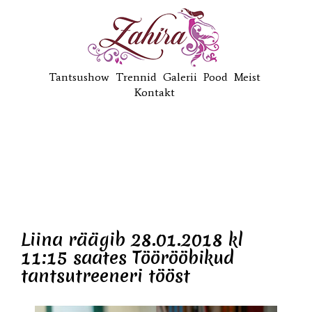
Tantsushow
Trennid
Galerii
Pood
Meist
Kontakt
Liina räägib 28.01.2018 kl
11:15 saates Töörööbikud
tantsutreeneri tööst