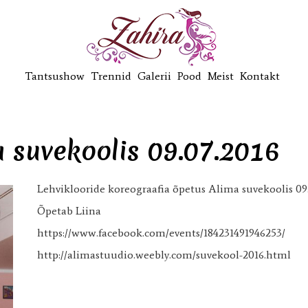
Tantsushow
Trennid
Galerii
Pood
Meist
Kontakt
a suvekoolis 09.07.2016
Lehviklooride koreograafia õpetus Alima suvekoolis 09
Õpetab Liina
https://www.facebook.com/events/184231491946253/
http://alimastuudio.weebly.com/suvekool-2016.html