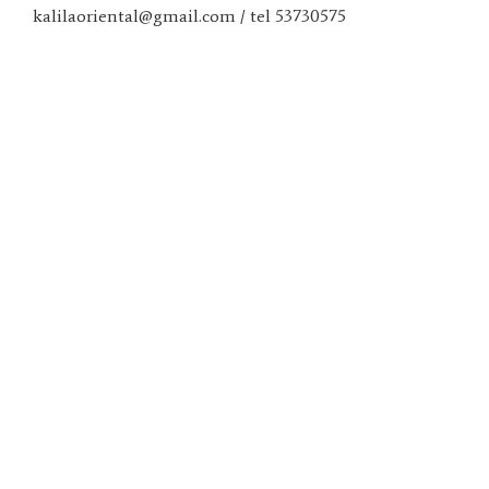
kalilaoriental@gmail.com / tel 53730575