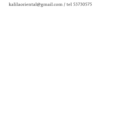
kalilaoriental@gmail.com / tel 53730575