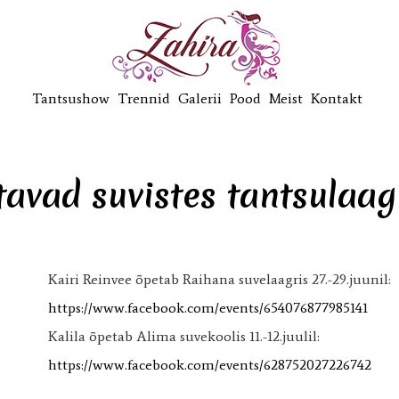
Tantsushow
Trennid
Galerii
Pood
Meist
Kontakt
tavad suvistes tantsulaagr
Kairi Reinvee õpetab Raihana suvelaagris 27.-29.juunil:
https://www.facebook.com/events/654076877985141
Kalila õpetab Alima suvekoolis 11.-12.juulil:
https://www.facebook.com/events/628752027226742