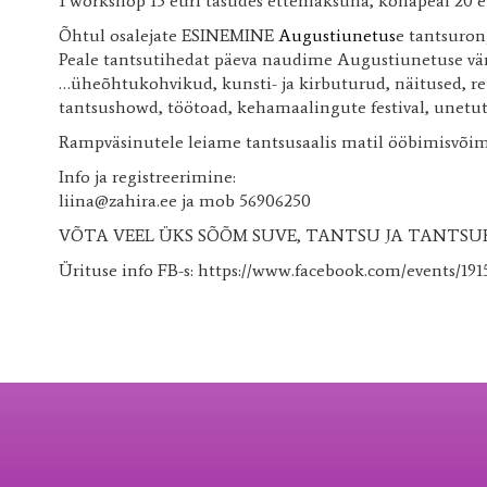
1 workshop 15 euri tasudes ettemaksuna, kohapeal 20 e
Õhtul osalejate ESINEMINE
Augustiunetus
e tantsuron
Peale tantsutihedat päeva naudime Augustiunetuse vär
…üheõhtukohvikud, kunsti- ja kirbuturud, näitused, retr
tantsushowd, töötoad, kehamaalingute festival, unetute
Rampväsinutele leiame tantsusaalis matil ööbimisvõim
Info ja registreerimine:
liina@zahira.ee ja mob 56906250
VÕTA VEEL ÜKS SÕÕM SUVE, TANTSU JA TANTS
Ürituse info FB-s: https://www.facebook.com/events/19