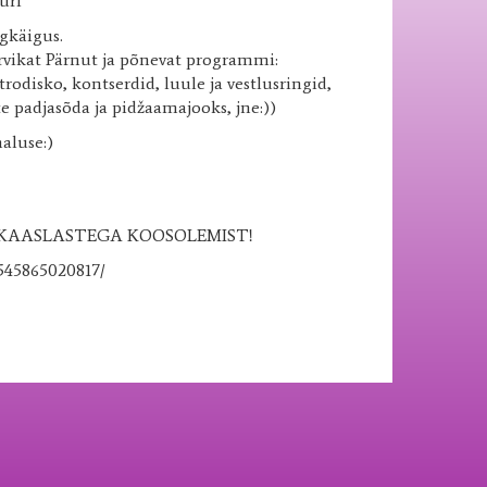
uri
gkäigus.
vikat Pärnut ja põnevat programmi:
odisko, kontserdid, luule ja vestlusringid,
 padjasõda ja pidžaamajooks, jne:))
aluse:)
UKAASLASTEGA KOOSOLEMIST!
1545865020817/