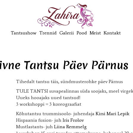
Tantsushow
Trennid
Galerii
Pood
Meist
Kontakt
iivne Tantsu Päev Pärnus
Tihedalt tantsu täis, sündmusterohke päev Pärnus
TULE TANTSI suvapealinnas süda soojaks, meel virgek
Uueks hooajaks uued tantsud!
3 workshoppi = 3 koreograafiat
Kõhutantsu trummisoolo- juhendaja
Kirsi Mari Lepik
Hispaania fusion- juh
Iris Frolov
Mustlastants- juh
Liina Remmelg