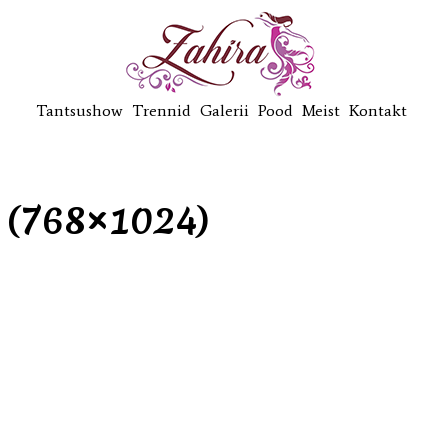
Tantsushow
Trennid
Galerii
Pood
Meist
Kontakt
 (768×1024)