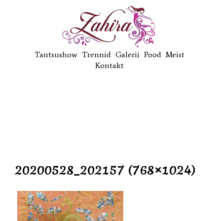
Tantsushow
Trennid
Galerii
Pood
Meist
Kontakt
20200528_202157 (768×1024)