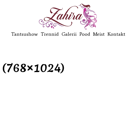
Tantsushow
Trennid
Galerii
Pood
Meist
Kontakt
 (768×1024)