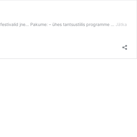
Pak
, festivalid jne… Pakume: – ühes tantsustiilis programme …
Jätka
show
ja
tant
sünd