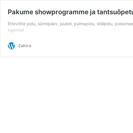
Pakume showprogramme ja tantsuõpet
Ettevõtte pidu, sünnipäev, juubel, pulmapidu, stiilipidu, poissm
lugemist
Zahira