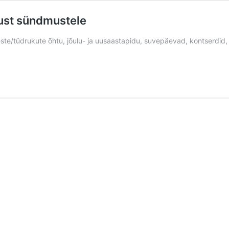
ust sündmustele
eeste/tüdrukute õhtu, jõulu- ja uusaastapidu, suvepäevad, kontserdid